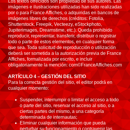
Los textos ofrecidos son propiedad de sus autores. Las
imágenes e ilustraciones utilizadas han sido realizadas
por o para France Affiches, o adquiridas en bancos de
imágenes libres de derechos (créditos: Fotolia,
Shutterstock, Freepik, Vecteezy, eStockphoto,
Jupiterimages, Dreamstime, etc.). Queda prohibido
reproducir, representar, transferir, distribuir o registrar
todo o parte de estos elementos, en cualquier forma
que sea. Toda solicitud de reproducción o utilización
deberá ser sometida a la autorización previa de France
Affiches, formalizada por escrito, e incluir
obligatoriamente la mención: com©FranceAffiches.com
ARTÍCULO 4 – GESTIÓN DEL SITIO
Para la correcta gestión del sitio, el editor podrá en
cualquier momento:
Suspender, interrumpir o limitar el acceso a todo
o parte del sitio, reservar el acceso al sitio, o a
ciertas partes del mismo, a una categoría
determinada de internautas;
Eliminar cualquier información que pueda
perturbar su funcionamiento o contravenir las